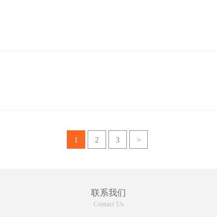
02-08
2012
百度排名是怎样生成的？
百度到底怎么给网站进行排名的？影响网站排名的因素到底有哪些？这些因素
的比例是怎么算的？百度...
01-07
2012
稳定网站排名 我们需要注意六大要点
随着各行各业竞争越来越激烈，公司网站排名可谓是每位老板...
1
2
3
>
联系我们
Contact Us