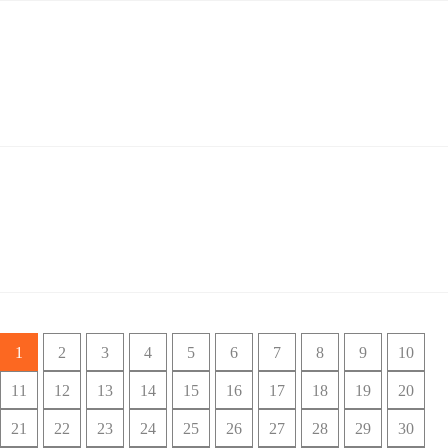
03-02
2026
数据驱动，让经营更轻松：CRM八大维度赋能企业
在数字经济时代，企业经营已从经验驱动转向数据驱动。根据一些市场研究，
采用数据驱动决策的企业...
02-02
2026
CRM的真正价值：从工具到智能管理体系的蜕变
最近，我和许多企业管理者聊天，发现大家关心的话题越来越聚焦：怎么把运
营做精细？怎么把客户资...
1
2
3
4
5
6
7
8
9
10
11
12
13
14
15
16
17
18
19
20
21
22
23
24
25
26
27
28
29
30