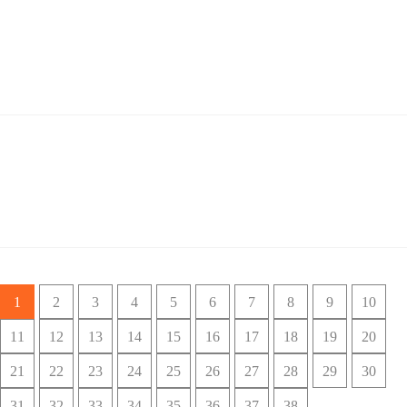
09-12
2022
如何依托小程序，多渠道引流，构建私域流量池？
最近两年，私域流量的概念非常火，那么到底什么是私域流量？私域流量就是
指不用付费，属于商家自...
09-12
2022
小程序商城搭配这7个环节，创造新营销场景、促进裂变
传统的营销场景是以公域流量作为运行逻辑，由所在平台主动分配流量，商家
依靠这些流量实现变现转...
1
2
3
4
5
6
7
8
9
10
11
12
13
14
15
16
17
18
19
20
21
22
23
24
25
26
27
28
29
30
31
32
33
34
35
36
37
38